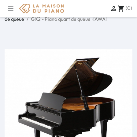
(0)

shopping_cart
Accueil
Piano acoustique
Piano à queue
Piano 1/4
de queue
GX2 - Piano quart de queue KAWAI