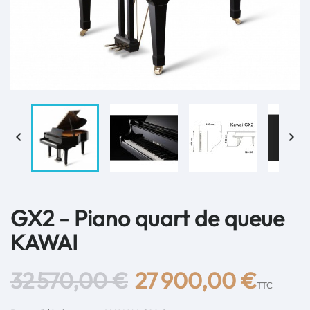


GX2 - Piano quart de queue
KAWAI
32 570,00 €
27 900,00 €
TTC