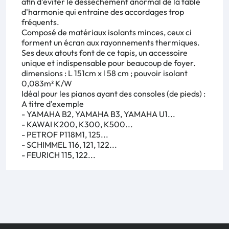
afin d'éviter le dessèchement anormal de la table
d'harmonie qui entraine des accordages trop
fréquents.
Composé de matériaux isolants minces, ceux ci
forment un écran aux rayonnements thermiques.
Ses deux atouts font de ce tapis, un accessoire
unique et indispensable pour beaucoup de foyer.
dimensions : L 151cm x l 58 cm ; pouvoir isolant
0,083m² K/W
Idéal pour les pianos ayant des consoles (de pieds) :
A titre d'exemple
-
YAMAHA B2
,
YAMAHA B3
,
YAMAHA U1
...
-
KAWAI K200
,
K300
,
K500
...
-
PETROF P118M1
,
125
...
-
SCHIMMEL 116
,
121
,
122
...
-
FEURICH 115
,
122
...