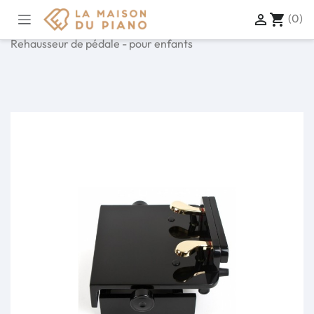
(0)

shopping_cart
Accueil
Accessoires
Accessoires piano acoustique
Rehausseur de pédale - pour enfants